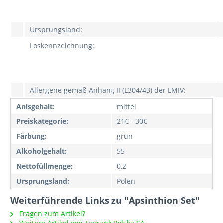
Ursprungsland:
Loskennzeichnung:
Allergene gemäß Anhang II (L304/43) der LMIV:
Anisgehalt:
mittel
Preiskategorie:
21€ - 30€
Färbung:
grün
Alkoholgehalt:
55
Nettofüllmenge:
0,2
Ursprungsland:
Polen
Weiterführende Links zu "Apsinthion Set"
Fragen zum Artikel?
Weitere Artikel von Toorank Polska SA