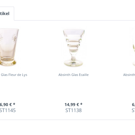
tikel
 Glas Fleur de Lys
Absinth Glas Ecaille
Absinth
6,90 € *
14,99 € *
6
ST1145
ST1138
S