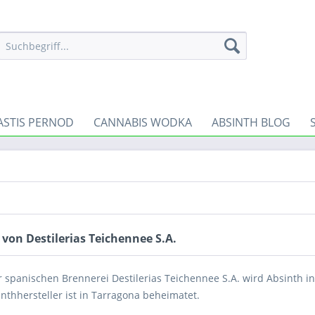
ASTIS PERNOD
CANNABIS WODKA
ABSINTH BLOG
von Destilerias Teichennee S.A.
r spanischen Brennerei Destilerias Teichennee S.A. wird Absinth in
nthhersteller ist in Tarragona beheimatet.